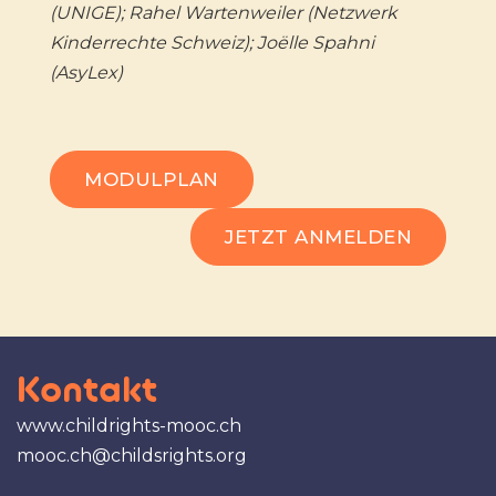
(UNIGE); Rahel Wartenweiler (Netzwerk
Kinderrechte Schweiz); Joëlle Spahni
(AsyLex)
MODULPLAN
JETZT ANMELDEN
Kontakt
www.childrights-mooc.ch
mooc.ch@childsrights.org