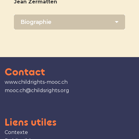
Jean Zermatten
Biographie
Contact
www.childrights-mooc.ch
mooc.ch@childsrights.org
Liens utiles
Contexte